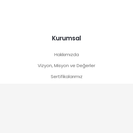
Kurumsal
Hakkımızda
Vizyon, Misyon ve Değerler
Sertifikalarımız
Bilgi Toplumu Hizmetleri
Sürdürülebilirlik
Etik Değerler